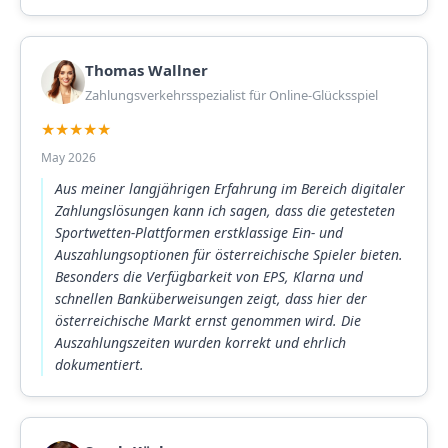
Thomas Wallner
Zahlungsverkehrsspezialist für Online-Glücksspiel
★★★★★
May 2026
Aus meiner langjährigen Erfahrung im Bereich digitaler
Zahlungslösungen kann ich sagen, dass die getesteten
Sportwetten-Plattformen erstklassige Ein- und
Auszahlungsoptionen für österreichische Spieler bieten.
Besonders die Verfügbarkeit von EPS, Klarna und
schnellen Banküberweisungen zeigt, dass hier der
österreichische Markt ernst genommen wird. Die
Auszahlungszeiten wurden korrekt und ehrlich
dokumentiert.