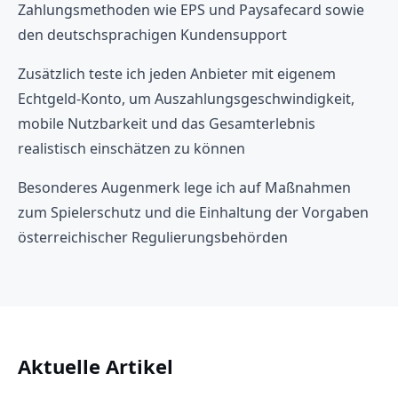
Zahlungsmethoden wie EPS und Paysafecard sowie
den deutschsprachigen Kundensupport
Zusätzlich teste ich jeden Anbieter mit eigenem
Echtgeld-Konto, um Auszahlungsgeschwindigkeit,
mobile Nutzbarkeit und das Gesamterlebnis
realistisch einschätzen zu können
Besonderes Augenmerk lege ich auf Maßnahmen
zum Spielerschutz und die Einhaltung der Vorgaben
österreichischer Regulierungsbehörden
Aktuelle Artikel