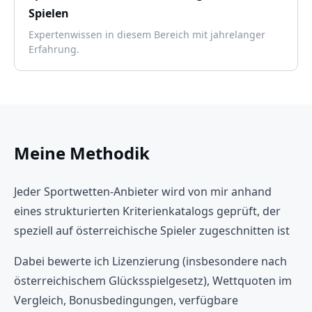
Spielen
Expertenwissen in diesem Bereich mit jahrelanger
Erfahrung.
Meine Methodik
Jeder Sportwetten-Anbieter wird von mir anhand
eines strukturierten Kriterienkatalogs geprüft, der
speziell auf österreichische Spieler zugeschnitten ist
Dabei bewerte ich Lizenzierung (insbesondere nach
österreichischem Glücksspielgesetz), Wettquoten im
Vergleich, Bonusbedingungen, verfügbare