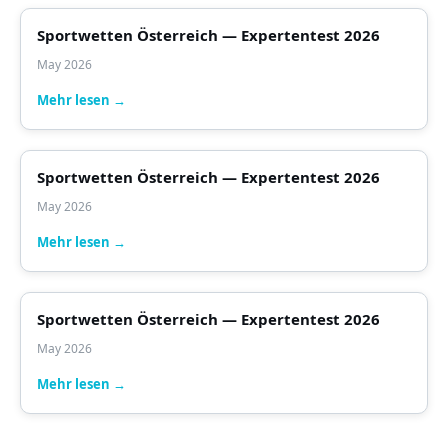
Sportwetten Österreich — Expertentest 2026
May 2026
Mehr lesen →
Sportwetten Österreich — Expertentest 2026
May 2026
Mehr lesen →
Sportwetten Österreich — Expertentest 2026
May 2026
Mehr lesen →