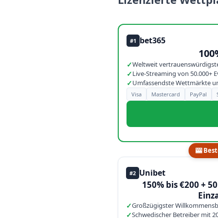
bet365
#1
100
✓
Weltweit vertrauenswürdigste
✓
Live-Streaming von 50.000+ E
✓
Umfassendste Wettmärkte u
Visa
Mastercard
PayPal
🎰 Bes
Unibet
#2
150% bis €200 + 50
Einz
✓
Großzügigster Willkommensb
✓
Schwedischer Betreiber mit 2