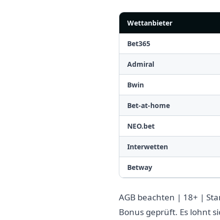
Wettanbieter
Bet365
Admiral
Bwin
Bet-at-home
NEO.bet
Interwetten
Betway
AGB beachten | 18+ | Stan
Bonus geprüft. Es lohnt s