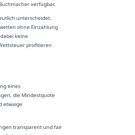
n Buchmacher verfügbar.
utlich unterscheidet.
iwetten ohne Einzahlung
dabei keine
ettsteuer profitieren
ung eines
ngen, die Mindestquote
d etwaige
ngen transparent und fair