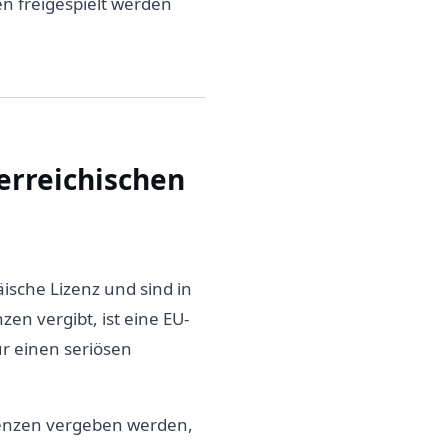
en freigespielt werden
erreichischen
ische Lizenz und sind in
en vergibt, ist eine EU-
ür einen seriösen
izenzen vergeben werden,