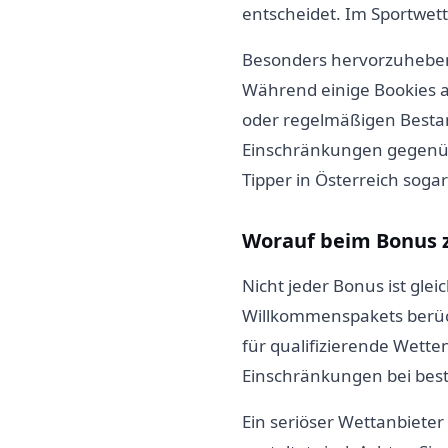
entscheidet. Im Sportwett
Besonders hervorzuheben i
Während einige Bookies a
oder regelmäßigen Bestan
Einschränkungen gegenübe
Tipper in Österreich sog
Worauf beim Bonus z
Nicht jeder Bonus ist glei
Willkommenspakets berüc
für qualifizierende Wett
Einschränkungen bei bes
Ein seriöser Wettanbiete